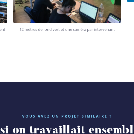
ient
12 mètres de fond vert et une caméra par intervenant
VOUS AVEZ UN PROJET SIMILAIRE ?
 si on travaillait ensembl