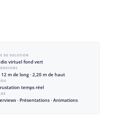
PE DE SOLUTION
dio virtuel fond vert
MENSIONS
 12 m de long · 2,20 m de haut
NDU
crustation temps réel
AGE
erviews · Présentations · Animations