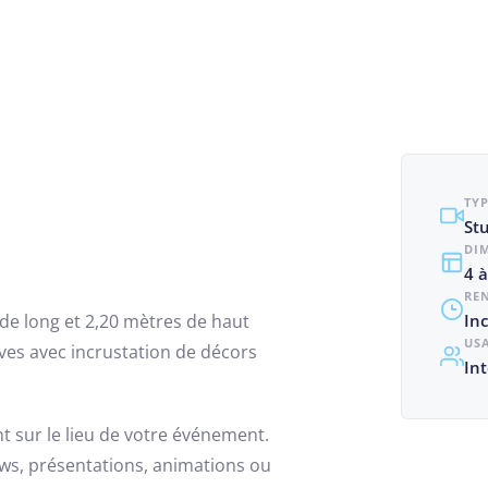
TY
Stu
DI
4 à
RE
de long et 2,20 mètres de haut
In
US
ves avec incrustation de décors
Int
nt sur le lieu de votre événement.
iews, présentations, animations ou