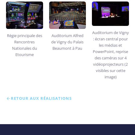
Auditorium de Vigny
Régie principale des
Auditorium Alfred
: écran central pour
Rencontres
de Vigny du Palais
les médias et
Nationales du
Beaumont à Pau
PowerPoint, reprise
Etourisme
des caméras sur 4
vidéoprojecteurs (2
visibles sur cette
image)
RETOUR AUX RÉALISATIONS